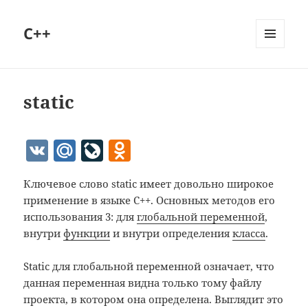
C++
МЕНЮ
И
ВИДЖЕТЫ
static
V
M
Li
O
K
ai
v
d
Ключевое слово static имеет довольно широкое
l.
eJ
n
применение в языке C++. Основных методов его
R
o
o
использования 3: для
глобальной переменной
,
u
u
kl
внутри
функции
и внутри определения
класса
.
r
as
Static для глобальной переменной означает, что
n
s
данная переменная видна только тому файлу
al
ni
проекта, в котором она определена. Выглядит это