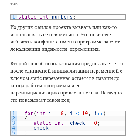
так:
ki
1
static
int
numbers
;
Из других файлов проекта вызвать или как-то
использовать ее невозможно. Это позволяет
избежать конфликта имен в программе за счет
локализации видимости переменных.
Второй способ использования предполагает, что
после единичной инициализации переменной с
ключом static переменная остается в памяти до
конца работы программы и ее
переинициализацию провести нельзя. Наглядно
это показывает такой код
1
for
(
int
i
=
0
;
i
<
10
;
i
++
)
2
{
3
static
int
check
=
0
;
4
check
++
;
5
}