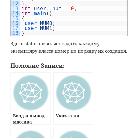
12
}
;
13
int
user
::
num
=
0
;
14
int
main
(
)
15
{
16
user 
NUM0
;
17
user 
NUM1
;
18
}
Здесь static позволяет задать каждому
экземпляру класса номер по порядку их создания.
Похожие Записи:
Ввод и вывод
Указатели
массива