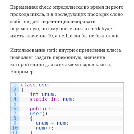
Переменная check определяется во время первого
прохода
цикла
, и в последующих проходах слово
static не дает переинициализировать
переменную, потому после цикла check будет
иметь значение 10, а не 1, если бы не было static.
Использование static внутри определения класса
позволяет создать переменную, значение
которой едино для всех экземпляров класса.
Например
1
class
user
2
{
3
int
unum
;
4
static
int
num
;
5
6
public
:
7
user
(
)
8
{
9
unum
=
num
;
10
num
++
;
11
}