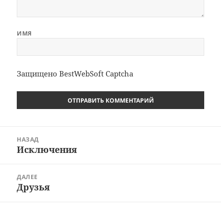
ИМЯ
Защищено BestWebSoft Captcha
Навигация
НАЗАД
по
Исключения
Предыдущая
записям
запись:
ДАЛЕЕ
Друзья
Следующая
запись: