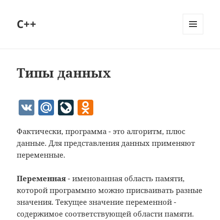
C++
МЕНЮ
И
ВИДЖЕТЫ
Типы данных
V
M
Li
O
K
ai
v
d
Фактически, программа - это алгоритм, плюс
l.
eJ
n
данные. Для представления данных применяют
R
o
o
переменные.
u
u
kl
Переменная
- именованная область памяти,
r
as
которой программно можно присваивать разные
n
s
значения. Текущее значение переменной -
al
ni
содержимое соответствующей области памяти.