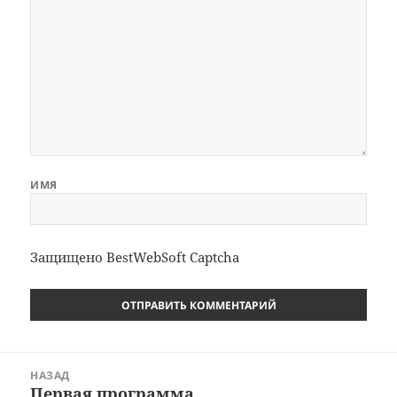
ИМЯ
Защищено BestWebSoft Captcha
Навигация
НАЗАД
по
Первая программа
Предыдущая