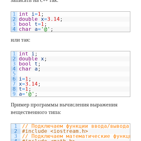
записать на C++ так:
1
int
i
=
1
;
2
double
x
=
3.14
;
3
bool
t
=
1
;
4
char
a
=
'@'
;
или так:
1
int
i
;
2
double
x
;
3
bool
t
;
4
char
a
;
5
6
i
=
1
;
7
x
=
3.14
;
8
t
=
1
;
9
a
=
'@'
;
Пример программы вычисления выражения
вещественного типа:
1
// Подключаем функции ввода/вывода - 
2
#include <iostream.h>
3
// Подключаем математические функции 