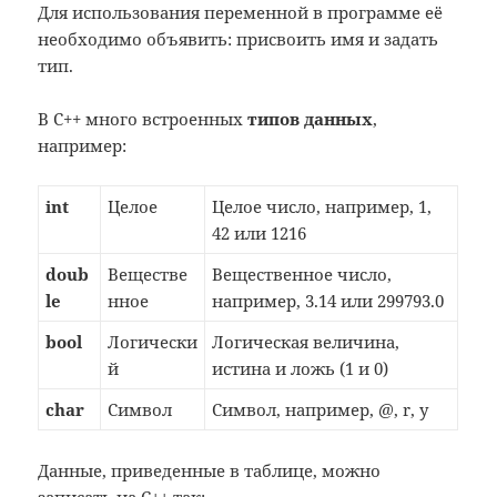
Для использования переменной в программе её
ki
необходимо объявить: присвоить имя и задать
тип.
В С++ много встроенных
типов данных
,
например:
int
Целое
Целое число, например, 1,
42 или 1216
doub
Веществе
Вещественное число,
le
нное
например, 3.14 или 299793.0
bool
Логически
Логическая величина,
й
истина и ложь (1 и 0)
char
Символ
Символ, например, @, r, y
Данные, приведенные в таблице, можно