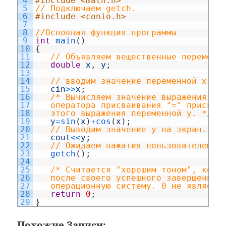
4
#include <math.h> 
5
// Подключаем getch.
6
#include <conio.h> 
7
8
//Основная функция программы
9
int
main
(
)
10
{
11
// Объявляем вещественные переменн
12
double
x
,
y
;
13
14
// вводим значение переменной x с 
15
cin
>>
x
;
16
/* Вычисляем значение выражения и 
17
   оператора присваивания "=" присваи
18
   этого выражения переменной y. */
19
y
=
sin
(
x
)
+
cos
(
x
)
;
20
// Выводим значение y на экран.  
21
cout
<<
y
;
22
// Ожидаем нажатия пользователем л
23
getch
(
)
;
24
25
/* Считается "хорошим тоном", когд
26
   после своего успешного завершения 
27
   операционную систему. 0 не являетс
28
return
0
;
29
}
Похожие Записи: