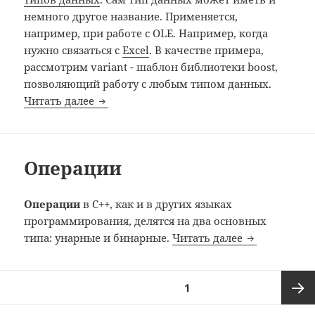
немного другое название. Применяется,
например, при работе с OLE. Например, когда
нужно связаться с
Excel
. В качестве примера,
рассмотрим variant - шаблон библиотеки boost,
позволяющий работу с любым типом данных.
variant
Читать далее
Операции
Операции
в C++, как и в других языках
программирования, делятся на два основных
Операции
типа: унарные и бинарные.
Читать далее
Пагинация
СТРАНИЦА
1
записей