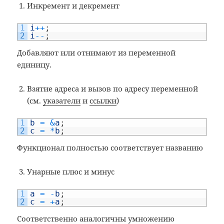
Инкремент и декремент
ki
1
i
++
;
2
i
--
;
Добавляют или отнимают из переменной
единицу.
Взятие адреса и вызов по адресу переменной
(см.
указатели
и
ссылки
)
1
b
=
&
a
;
2
c
=
*
b
;
Функционал полностью соответствует названию
Унарные плюс и минус
1
a
=
-
b
;
2
c
=
+
a
;
Соответственно аналогичны умножению