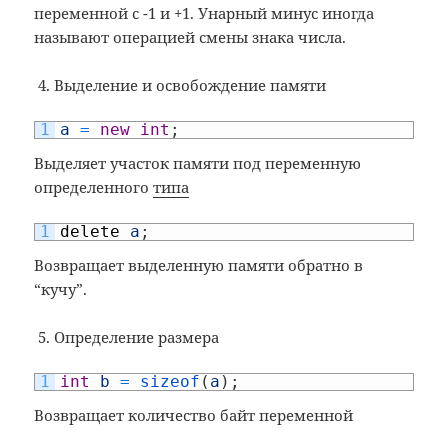
переменной с -1 и +1. Унарный минус иногда
называют операцией смены знака числа.
Выделение и освобождение памяти
1
a
=
new
int
;
Выделяет участок памяти под переменную
определенного
типа
1
delete
a
;
Возвращает выделенную памяти обратно в
“кучу”.
Определение размера
1
int
b
=
sizeof
(
a
)
;
Возвращает количество байт переменной