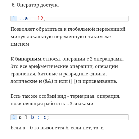
Оператор доступа
1
::
a
=
12
;
Позволяет обратиться к
глобальной переменной
,
минуя локальную переменную с таким же
именем
К
бинарным
относят операции с 2 операндами.
Это все арифметические операции, операции
сравнения, битовые и разрядные сдвиги,
логические и (&&) и или (||) и присваивание.
Есть так же особый вид - тернарная операция,
позволяющая работать с 3 знаками.
1
a
?
b
:
c
;
Если a = 0 то вызовется b, если нет, то c.