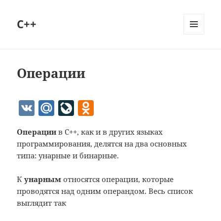
C++
МЕНЮ
И
ВИДЖЕТЫ
Операции
V
M
Li
O
K
ai
v
d
Операции
в C++, как и в других языках
l.
eJ
n
программирования, делятся на два основных
R
o
o
типа: унарные и бинарные.
u
u
kl
К
унарным
относятся операции, которые
r
as
проводятся над одним операндом. Весь список
n
s
выглядит так
al
ni