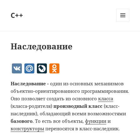
C++
МЕНЮ
И
ВИДЖЕТЫ
Наследование
V
M
Li
O
K
ai
v
d
Наследование -
один из основных механизмов
l.
eJ
n
объектно-ориентированного программирования.
R
o
o
Оно позволяет создать из основного
класса
u
u
kl
(класса-родителя)
производный класс
(класс-
наследник), обладающий всеми возможностями
r
as
базового
. То есть все объекты,
функции
и
n
s
конструкторы
переносятся в класс-наследник.
al
ni