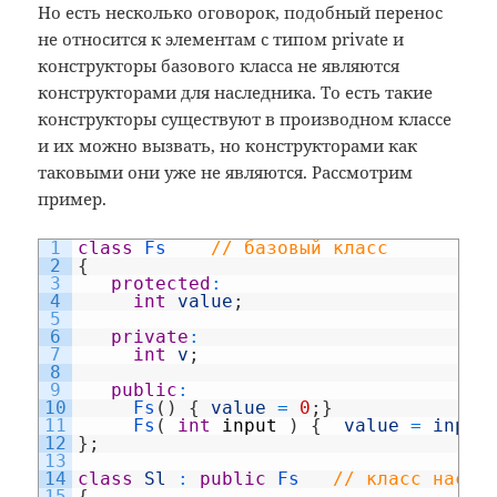
Но есть несколько оговорок, подобный перенос
ki
не относится к элементам с типом private и
конструкторы базового класса не являются
конструкторами для наследника. То есть такие
конструкторы существуют в производном классе
и их можно вызвать, но конструкторами как
таковыми они уже не являются. Рассмотрим
пример.
1
class
Fs
// базовый класс
2
{
3
protected
:
4
int
value
;
5
6
private
:
7
int
v
;
8
9
public
:
10
Fs
(
)
{
value
=
0
;
}
11
Fs
(
int
input
)
{
value
=
input
12
}
;
13
14
class
Sl
:
public
Fs
// класс насле
15
{