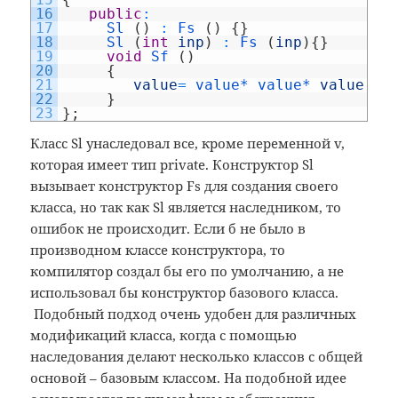
16
public
:
17
Sl
(
)
:
Fs
(
)
{
}
18
Sl
(
int
inp
)
:
Fs
(
inp
)
{
}
19
void
Sf
(
)
20
{
21
value
=
value*
value*
value
;
22
}
23
}
;
Класс Sl унаследовал все, кроме переменной v,
которая имеет тип private. Конструктор Sl
вызывает конструктор Fs для создания своего
класса, но так как Sl является наследником, то
ошибок не происходит. Если б не было в
производном классе конструктора, то
компилятор создал бы его по умолчанию, а не
использовал бы конструктор базового класса.
Подобный подход очень удобен для различных
модификаций класса, когда с помощью
наследования делают несколько классов с общей
основой – базовым классом. На подобной идее